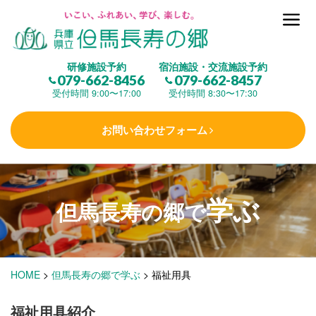
但馬長寿の郷とは
研修施設予約
宿泊施設・交流施設予約
079-662-8456
079-662-8457
集 う
(研修施設)
受付時間 9:00〜17:00
受付時間 8:30〜17:30
お問い合わせフォーム
楽しむ
(交流施設・事業)
学ぶ
学 ぶ
(健康福祉)
但馬長寿の郷で
泊まる
(宿泊)
HOME
>
但馬長寿の郷で学ぶ
>
福祉用具
福祉用具紹介