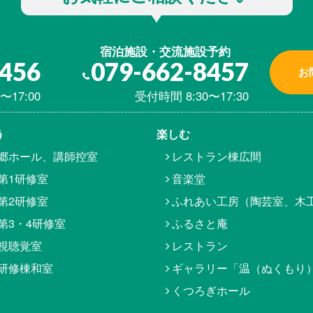
宿泊施設・交流施設予約
8456
079-662-8457
お
〜17:00
受付時間 8:30〜17:30
う
楽しむ
郷ホール、講師控室
レストラン棟広間
第1研修室
音楽堂
第2研修室
ふれあい工房（陶芸室、木
第3・4研修室
ふるさと庵
視聴覚室
レストラン
研修棟和室
ギャラリー「温（ぬくもり
くつろぎホール