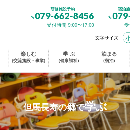
研修施設予約
宿泊施
079-662-8456
079
受付時間 9:00〜17:00
受
文字サイズ
楽しむ
学 ぶ
泊まる
(交流施設・事業)
(健康福祉)
(宿泊)
学ぶ
但馬長寿の郷で