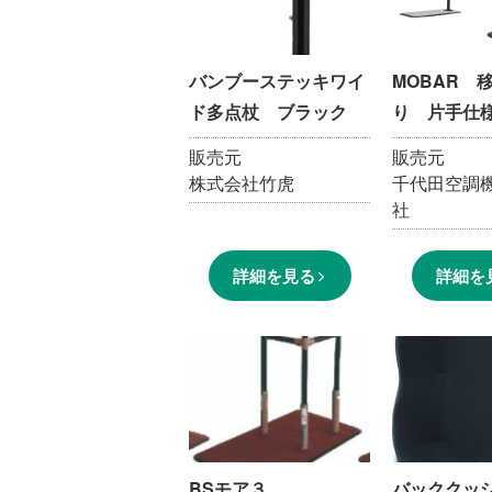
バンブーステッキワイ
MOBAR 
ド多点杖 ブラック
り 片手仕
販売元
販売元
株式会社竹虎
千代田空調
社
詳細を見る
詳細を
BSモア３
バッククッシ