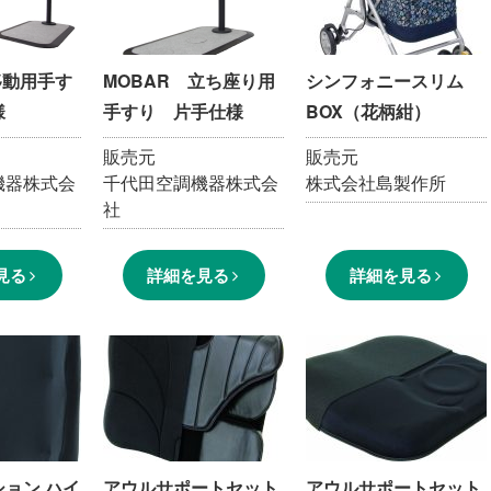
移動用手す
MOBAR 立ち座り用
シンフォニースリム
様
手すり 片手仕様
BOX（花柄紺）
販売元
販売元
機器株式会
千代田空調機器株式会
株式会社島製作所
社
見る
詳細を見る
詳細を見る
ョン ハイ
アウルサポートセット
アウルサポートセット