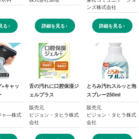
ンズ株式会社
見る
詳細を見る
詳細を見る
グ+キャッ
舌の汚れに口腔保湿ジ
とろみ汚れスルッと泡
ー
ェルプラス
スプレー250ml
販売元
販売元
ジャ―株式
ピジョン・タヒラ株式
ピジョン・タヒラ株式
会社
会社