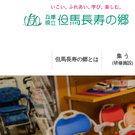
集 う
但馬長寿の郷とは
(研修施設)