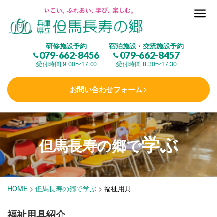
但馬長寿の郷とは
研修施設予約
宿泊施設・交流施設予約
079-662-8456
079-662-8457
集 う
(研修施設)
受付時間 9:00〜17:00
受付時間 8:30〜17:30
お問い合わせフォーム
楽しむ
(交流施設・事業)
学ぶ
学 ぶ
(健康福祉)
但馬長寿の郷で
泊まる
(宿泊)
HOME
>
但馬長寿の郷で学ぶ
>
福祉用具
福祉用具紹介