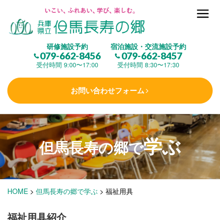
但馬長寿の郷とは
研修施設予約
宿泊施設・交流施設予約
079-662-8456
079-662-8457
集 う
(研修施設)
受付時間 9:00〜17:00
受付時間 8:30〜17:30
お問い合わせフォーム
楽しむ
(交流施設・事業)
学ぶ
学 ぶ
(健康福祉)
但馬長寿の郷で
泊まる
(宿泊)
HOME
>
但馬長寿の郷で学ぶ
>
福祉用具
福祉用具紹介