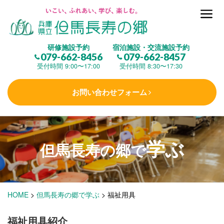
但馬長寿の郷とは
研修施設予約
宿泊施設・交流施設予約
079-662-8456
079-662-8457
集 う
(研修施設)
受付時間 9:00〜17:00
受付時間 8:30〜17:30
お問い合わせフォーム
楽しむ
(交流施設・事業)
学ぶ
学 ぶ
(健康福祉)
但馬長寿の郷で
泊まる
(宿泊)
HOME
>
但馬長寿の郷で学ぶ
>
福祉用具
福祉用具紹介