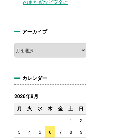
のまたぎなど安全に
アーカイブ
カレンダー
2026年8月
月
火
水
木
金
土
日
1
2
3
4
5
6
7
8
9