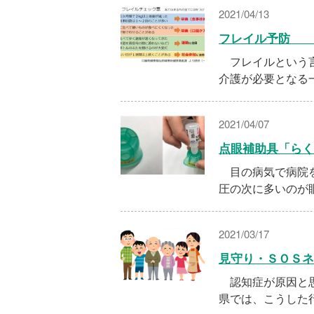
2021/04/13
フレイル予防 
フレイルという言
介護が必要となる
2021/04/07
点眼補助具「らく
目の病気で病院を
圧の次に多いのが
2021/03/17
見守り・ＳＯＳネ
認知症が原因と思
県では、こうした