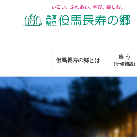
集 う
但馬長寿の郷とは
(研修施設)