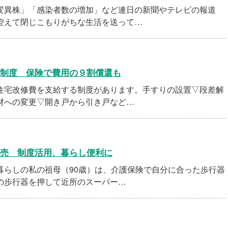
異株」「感染者数の増加」など連日の新聞やテレビの報道
控えて閉じこもりがちな生活を送って…
制度 保険で費用の９割償還も
宅改修費を支給する制度があります。手すりの設置▽段差解
材への変更▽開き戸から引き戸など…
売 制度活用、暮らし便利に
らしの私の祖母（90歳）は、介護保険で自分に合った歩行器
の歩行器を押して近所のスーパー…