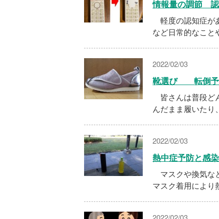
情報量の調節 認
軽度の認知症があ
など日常的なこと
2022/02/03
靴選び 転倒予
皆さんは普段どん
んだまま履いたり
2022/02/03
熱中症予防と感
マスクや換気な
マスク着用により
2022/02/03