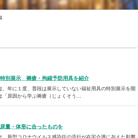
覧
特別展示 褥瘡・拘縮予防用具を紹介
、年に１度、普段は展示していない福祉用具の特別展示を開
は「原因から学ぶ褥瘡（じょくそう…
尿量・体形に合ったものを
、新型コロナウイルス感染症の流行が在宅介護に与えた影響