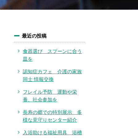
最近の投稿
食器選び スプーンに合う
皿を
認知症カフェ 介護の家族
同士 情報交換
フレイル予防 運動や栄
養、社会参加を
長寿の郷での特別展示 多
様な見守りセンター紹介
入浴助ける福祉用具 浴槽