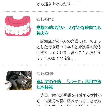
から起き上がったり…
2018/04/12
家族の助け合い わずかな時間でも
協力を
認知症がある方の介護では、ちょっ
とした行き違いで本人と介護者の関係
がぎくしゃくしてしまうことがありま
す。そのような場合…
2018/03/29
車いすの介助 「ボード」活用で負
担を軽減
先日、80代の母親を介護する女性か
ら「最近肩や腰に痛みが出ることがあ