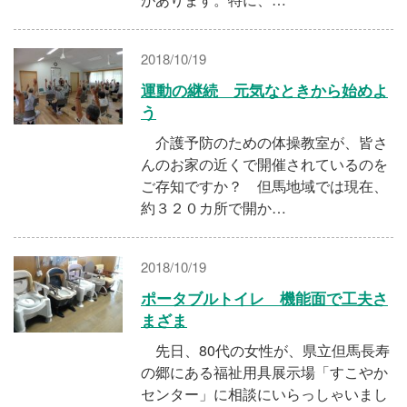
2018/10/19
運動の継続 元気なときから始めよ
う
介護予防のための体操教室が、皆さ
んのお家の近くで開催されているのを
ご存知ですか？ 但馬地域では現在、
約３２０カ所で開か…
2018/10/19
ポータブルトイレ 機能面で工夫さ
まざま
先日、80代の女性が、県立但馬長寿
の郷にある福祉用具展示場「すこやか
センター」に相談にいらっしゃいまし