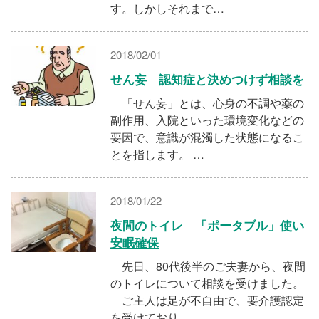
す。しかしそれまで…
2018/02/01
せん妄 認知症と決めつけず相談を
「せん妄」とは、心身の不調や薬の
副作用、入院といった環境変化などの
要因で、意識が混濁した状態になるこ
とを指します。 …
2018/01/22
夜間のトイレ 「ポータブル」使い
安眠確保
先日、80代後半のご夫妻から、夜間
のトイレについて相談を受けました。
ご主人は足が不自由で、要介護認定
を受けており…