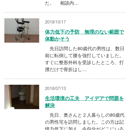
た。 相談内…
2018/10/17
体力低下の予防 無理のない範囲で
体動かそう
先日訪問した80歳代の男性は、数日
前に転倒して腰を強打していました。
すぐに整形外科を受診したところ、打
撲だけで骨折はし…
2018/07/13
生活環境の工夫 アイデアで問題を
解決
先日、奥さんと２人暮らしの80歳代
の男性宅を訪問しました。この方は記
憶力低下に加え、今自分がどこにいる