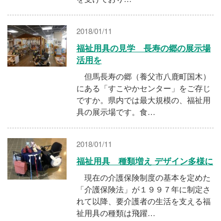
2018/01/11
福祉用具の見学 長寿の郷の展示場
活用を
但馬長寿の郷（養父市八鹿町国木）
にある「すこやかセンター」をご存じ
ですか。県内では最大規模の、福祉用
具の展示場です。食…
2018/01/11
福祉用具 種類増え デザイン多様に
現在の介護保険制度の基本を定めた
「介護保険法」が１９９７年に制定さ
れて以降、要介護者の生活を支える福
祉用具の種類は飛躍…