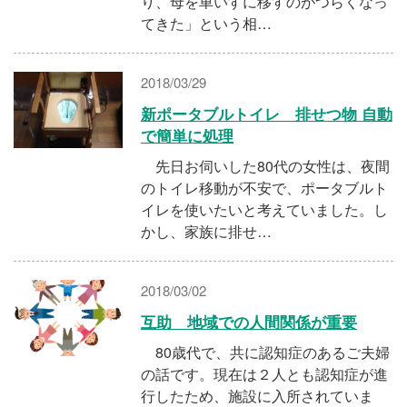
り、母を車いすに移すのがつらくなっ
てきた」という相…
2018/03/29
新ポータブルトイレ 排せつ物 自動
で簡単に処理
先日お伺いした80代の女性は、夜間
のトイレ移動が不安で、ポータブルト
イレを使いたいと考えていました。し
かし、家族に排せ…
2018/03/02
互助 地域での人間関係が重要
80歳代で、共に認知症のあるご夫婦
の話です。現在は２人とも認知症が進
行したため、施設に入所されていま