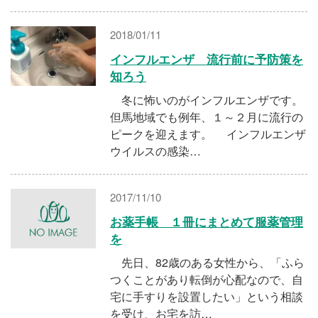
2018/01/11
インフルエンザ 流行前に予防策を
知ろう
冬に怖いのがインフルエンザです。
但馬地域でも例年、１～２月に流行の
ピークを迎えます。 インフルエンザ
ウイルスの感染…
2017/11/10
お薬手帳 １冊にまとめて服薬管理
を
先日、82歳のある女性から、「ふら
つくことがあり転倒が心配なので、自
宅に手すりを設置したい」という相談
を受け、お宅を訪…