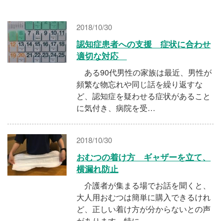
施設・料金
2018/10/30
アクセス
認知症患者への支援 症状に合わせ
適切な対応
ある90代男性の家族は最近、男性が
頻繁な物忘れや同じ話を繰り返すな
ど、認知症を疑わせる症状があること
に気付き、病院を受…
2018/10/30
おむつの着け方 ギャザーを立て、
横漏れ防止
介護者が集まる場でお話を聞くと、
大人用おむつは簡単に購入できるけれ
ど、正しい着け方が分からないとの声
があります。特に、…