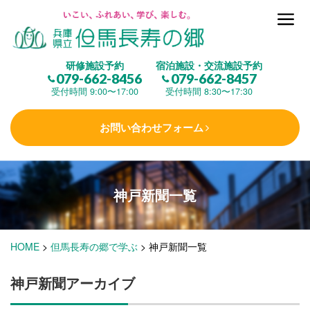
但馬長寿の郷とは
研修施設予約
宿泊施設・交流施設予約
079-662-8456
079-662-8457
集 う
(研修施設)
受付時間 9:00〜17:00
受付時間 8:30〜17:30
お問い合わせフォーム
楽しむ
(交流施設・事業)
神戸新聞一覧
学 ぶ
(健康福祉)
HOME
>
但馬長寿の郷で学ぶ
>
神戸新聞一覧
泊まる
(宿泊)
神戸新聞アーカイブ