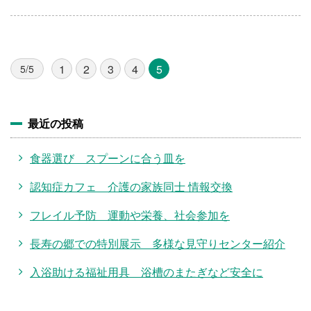
1
2
3
4
5
5/5
最近の投稿
食器選び スプーンに合う皿を
認知症カフェ 介護の家族同士 情報交換
フレイル予防 運動や栄養、社会参加を
長寿の郷での特別展示 多様な見守りセンター紹介
入浴助ける福祉用具 浴槽のまたぎなど安全に